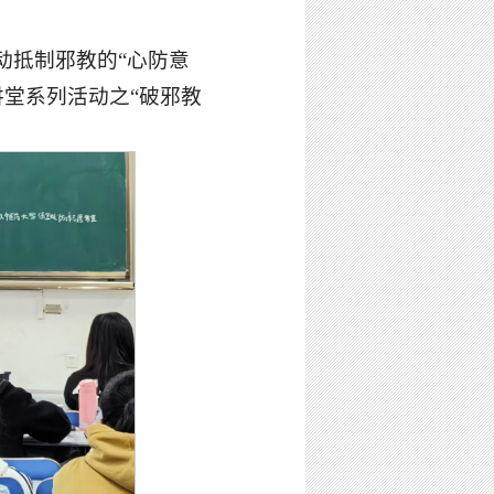
动抵制邪教的“心防意
讲堂系列活动之“破邪教